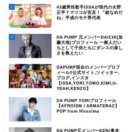
2
43歳男性歌手ISSAが現代の火野
正平？マツコが言及！「総なめだ
ね」平成のモテ男代表
3
DA PUMP 元メンバーDAICHI(加
藤大地)プロフィール 一般人だい
ちとして子供たちにダンスの楽し
さを教えたい
4
DAPUMP現在のメンバープロフ
ィール‼公式サイト,ツイッター,
ブログ,インスタ
【ISSA,YORI,TOMO,KIMI,U-
YEAH,KENZO】
5
DA PUMP YORIプロフィール
【AFROISM / ARMATERAZ】
POP from Hirosima
6
DA PUMP元メンバーKEN(奥本