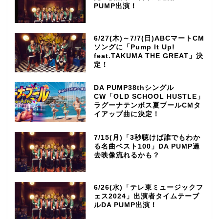
PUMP出演！
6/27(木)～7/7(日)ABCマートCM
ソングに「Pump It Up!
feat.TAKUMA THE GREAT」決
定！
DA PUMP38thシングル
CW「OLD SCHOOL HUSTLE」
ラグーナテンボス夏プールCMタ
イアップ曲に決定！
7/15(月)「3秒聴けば誰でもわか
る名曲ベスト100」DA PUMP過
去映像流れるかも？
6/26(水)「テレ東ミュージックフ
ェス2024」出演者タイムテーブ
ルDA PUMP出演！