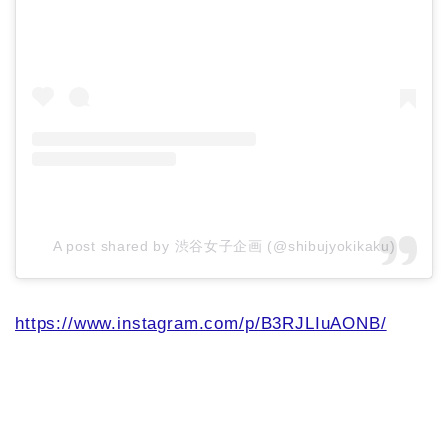
A post shared by 渋谷女子企画 (@shibujyokikaku)
https://www.instagram.com/p/B3RJLIuAONB/