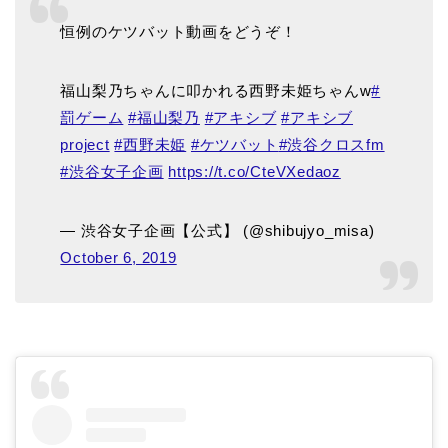
恒例のケツバット動画をどうぞ！
福山梨乃ちゃんに叩かれる西野未姫ちゃんw
#
罰ゲーム
#福山梨乃
#アキシブ
#アキシブ
project
#西野未姫
#ケツバット
#渋谷クロスfm
#渋谷女子企画
https://t.co/CteVXedaoz
— 渋谷女子企画【公式】 (@shibujyo_misa)
October 6, 2019