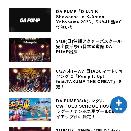
テレビ
DA PUMP「D.U.N.K.
Showcase in K-Arena
Yokohama 2026」SKY-HI熱MC
ラジオ
で泣いた
3/16(日)沖縄アクターズスクール
メゾン・ド・ミュージック
完全復活祭in日本武道館 DA
～DA PUMP YORIの晴れ
PUMP出演！
ばれラジオ～
ライブ・イベント
6/27(木)～7/7(日)ABCマートCM
ソングに「Pump It Up!
feat.TAKUMA THE GREAT」決
定！
DA PUMP38thシングル
CW「OLD SCHOOL HUSTLE」
MENU
ラグーナテンボス夏プールCMタ
イアップ曲に決定！
7/15(月)「3秒聴けば誰でもわか