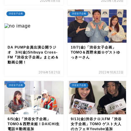
2020年5月1日
2023年1月20日
渋谷女子企画
渋谷女子企画
DA PUMP全員出演公開ラジ
10/7(金)「渋谷女子企画」
オ 3/4(金)Shibuya Cross-
TOMO＆西野未姫☆ゲストゆ
FM『渋谷女子企画』まとめ＆
っきーさん
動画公開！
2016年3月21日
2022年10月22日
渋谷女子企画
渋谷女子企画
6/5(金)「渋谷女子企画」
9/13(金)渋谷クロスFM「渋谷
TOMO＆西野未姫！DAICHI生
女子企画」TOMO ゲスト大人
電話※動画追加
のカフェ※Youtube追加