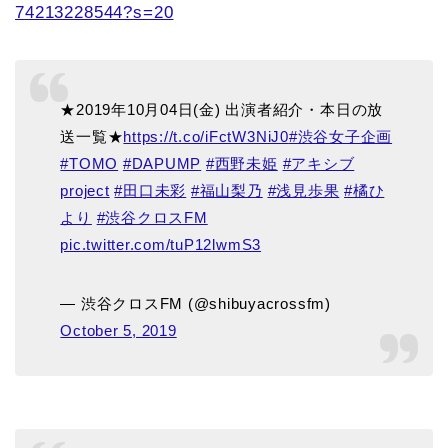
74213228544?s=20
★2019年10月04日(金) 出演者紹介・本日の放
送一覧★
https://t.co/iFctW3NiJ0
#渋谷女子企画
#TOMO
#DAPUMP
#西野未姫
#アキシブ
project
#田口未彩
#福山梨乃
#浅見歩果
#橘ひ
より
#渋谷クロスFM
pic.twitter.com/tuP12lwmS3
— 渋谷クロスFM (@shibuyacrossfm)
October 5, 2019