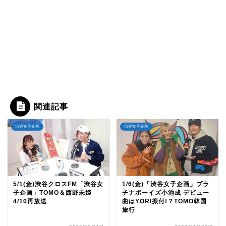
関連記事
渋谷女子企画
渋谷女子企画
5/1(金)渋谷クロスFM「渋谷女
1/6(金)「渋谷女子企画」プラ
子企画」TOMO＆西野未姫
チナボーイズ小池成 デビュー
4/10再放送
曲はYORI振付!？TOMO韓国
旅行