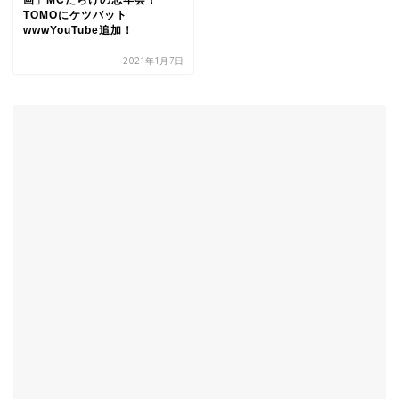
画」MCだらけの忘年会！
TOMOにケツバット
wwwYouTube追加！
2021年1月7日