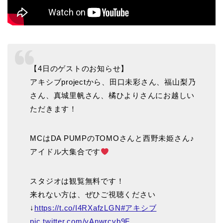
【4日のゲストのお知らせ】
アキシブprojectから、田口未彩さん、福山梨乃
さん、真城里帆さん、橘ひよりさんにお越しい
ただきます！
MCはDA PUMPのTOMOさんと西野未姫さん♪
アイドル大集合です
スタジオは観覧無料です！
来れない方は、ぜひご視聴ください
↓
https://t.co/I4RXafzLGN
#アキシブ
pic.twitter.com/yAnwrcvb9F