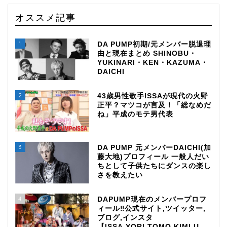
オススメ記事
1
DA PUMP初期/元メンバー脱退理
由と現在まとめ SHINOBU・
YUKINARI・KEN・KAZUMA・
DAICHI
2
43歳男性歌手ISSAが現代の火野
正平？マツコが言及！「総なめだ
ね」平成のモテ男代表
3
DA PUMP 元メンバーDAICHI(加
藤大地)プロフィール 一般人だい
ちとして子供たちにダンスの楽し
さを教えたい
4
DAPUMP現在のメンバープロフ
ィール‼公式サイト,ツイッター,
ブログ,インスタ
【ISSA,YORI,TOMO,KIMI,U-