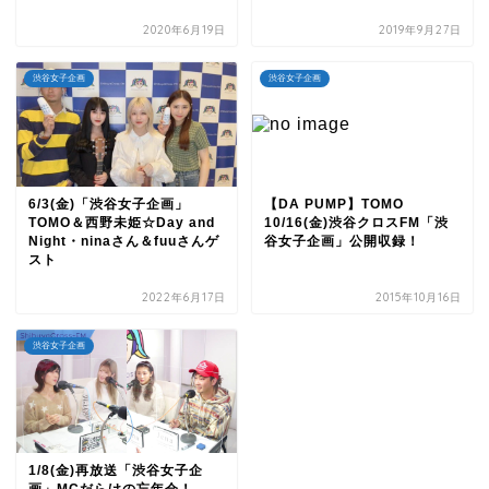
2020年6月19日
2019年9月27日
渋谷女子企画
渋谷女子企画
6/3(金)「渋谷女子企画」
【DA PUMP】TOMO
TOMO＆西野未姫☆Day and
10/16(金)渋谷クロスFM「渋
Night・ninaさん＆fuuさんゲ
谷女子企画」公開収録！
スト
2022年6月17日
2015年10月16日
渋谷女子企画
1/8(金)再放送「渋谷女子企