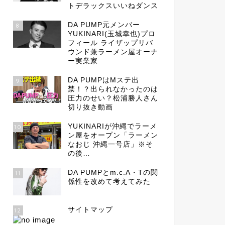
トデラックスいいねダンス
DA PUMP元メンバー
8
YUKINARI(玉城幸也)プロ
フィール ライザップリバ
ウンド兼ラーメン屋オーナ
ー実業家
DA PUMPはMステ出
9
禁！？出られなかったのは
圧力のせい？松浦勝人さん
切り抜き動画
YUKINARIが沖縄でラーメ
10
ン屋をオープン「ラーメン
なおじ 沖縄一号店」※そ
の後…
DA PUMPとm.c.A・Tの関
11
係性を改めて考えてみた
サイトマップ
12