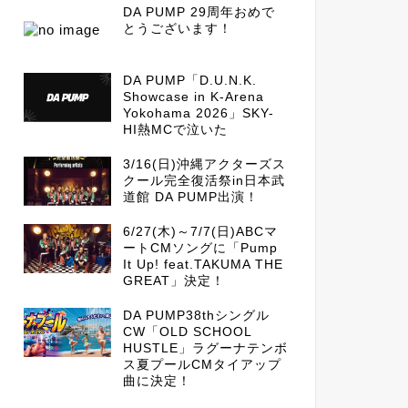
DA PUMP 29周年おめで
とうございます！
DA PUMP「D.U.N.K.
Showcase in K-Arena
Yokohama 2026」SKY-
HI熱MCで泣いた
3/16(日)沖縄アクターズス
クール完全復活祭in日本武
道館 DA PUMP出演！
6/27(木)～7/7(日)ABCマ
ートCMソングに「Pump
It Up! feat.TAKUMA THE
GREAT」決定！
DA PUMP38thシングル
CW「OLD SCHOOL
HUSTLE」ラグーナテンボ
ス夏プールCMタイアップ
曲に決定！