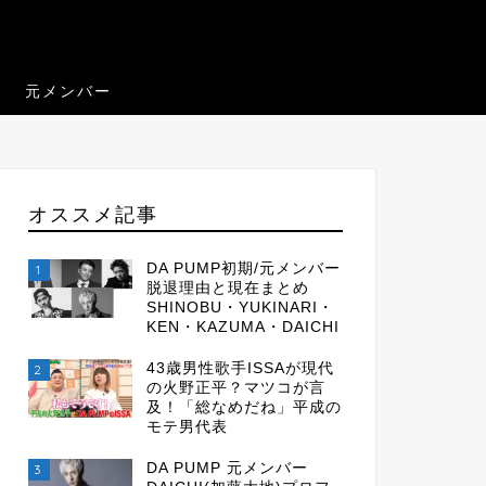
元メンバー
オススメ記事
DA PUMP初期/元メンバー
1
脱退理由と現在まとめ
SHINOBU・YUKINARI・
KEN・KAZUMA・DAICHI
43歳男性歌手ISSAが現代
2
の火野正平？マツコが言
及！「総なめだね」平成の
モテ男代表
DA PUMP 元メンバー
3