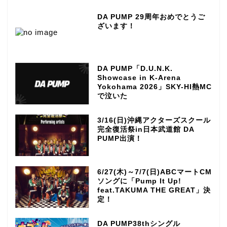
DA PUMP 29周年おめでとうご
ざいます！
DA PUMP「D.U.N.K.
Showcase in K-Arena
Yokohama 2026」SKY-HI熱MC
で泣いた
3/16(日)沖縄アクターズスクール
完全復活祭in日本武道館 DA
PUMP出演！
6/27(木)～7/7(日)ABCマートCM
ソングに「Pump It Up!
feat.TAKUMA THE GREAT」決
定！
DA PUMP38thシングル