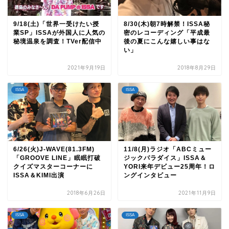
9/18(土)「世界一受けたい授
8/30(木)朝7時解禁！ISSA秘
業SP」ISSAが外国人に人気の
密のレコーディング「平成最
秘境温泉を調査！TVer配信中
後の夏にこんな嬉しい事はな
い」
2021年9月19日
2018年8月29日
ISSA
ISSA
6/26(火)J-WAVE(81.3FM)
11/8(月)ラジオ「ABCミュー
「GROOVE LINE」眠眠打破
ジックパラダイス」ISSA＆
クイズマスターコーナーに
YORI来年デビュー25周年！ロ
ISSA＆KIMI出演
ングインタビュー
2018年6月26日
2021年11月9日
ISSA
ISSA