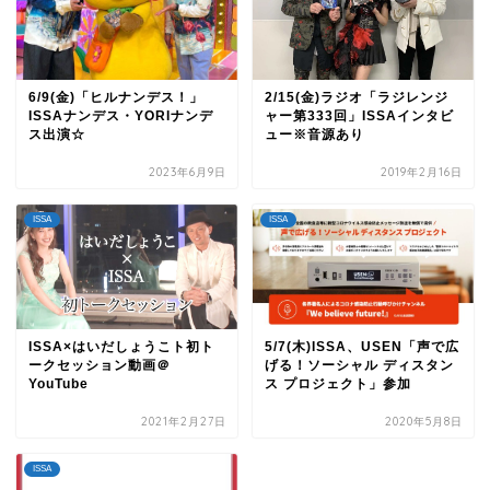
6/9(金)「ヒルナンデス！」
2/15(金)ラジオ「ラジレンジ
ISSAナンデス・YORIナンデ
ャー第333回」ISSAインタビ
ス出演☆
ュー※音源あり
2023年6月9日
2019年2月16日
ISSA
ISSA
ISSA×はいだしょうこト初ト
5/7(木)ISSA、USEN「声で広
ークセッション動画＠
げる！ソーシャル ディスタン
YouTube
ス プロジェクト」参加
2021年2月27日
2020年5月8日
ISSA