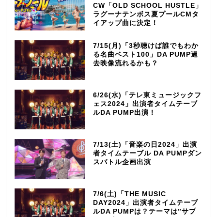
CW「OLD SCHOOL HUSTLE」
ラグーナテンボス夏プールCMタ
イアップ曲に決定！
7/15(月)「3秒聴けば誰でもわか
る名曲ベスト100」DA PUMP過
去映像流れるかも？
6/26(水)「テレ東ミュージックフ
ェス2024」出演者タイムテーブ
ルDA PUMP出演！
7/13(土)「音楽の日2024」出演
者タイムテーブル DA PUMPダン
スバトル企画出演
7/6(土)「THE MUSIC
DAY2024」出演者タイムテーブ
ルDA PUMPは？テーマは”サプ