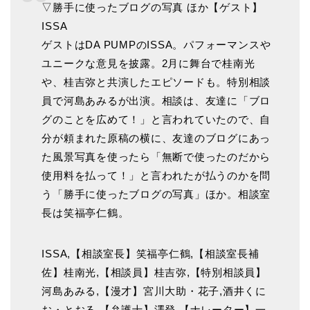
▽勝手に使ったブログの写真 ほか【ゲスト】
ISSA
ゲストはDA PUMPのISSA。パフォーマンスや
ユニークな意見を披露。2月に舞台で桂南光
や、桂吉弥と共演したエピソードも。特別相談
員で河島あみるが出演。相談は、友達に「ブロ
グのことを広めて！」と言われていたので、自
分が頼まれた原稿の横に、友達のブログにあっ
た風景写真を使ったら「無断で使ったのだから
使用料を払って！」と言われたが払うのかを問
う「勝手に使ったブログの写真」ほか。相談室
長は笑福亭仁鶴。
ISSA,【相談室長】笑福亭仁鶴,【相談室長補
佐】桂南光,【相談員】桂吉弥,【特別相談員】
河島あみる,【漫才】宮川大助・花子,酒井くに
お・とおる,【弁護士】澤登,【ナレーター】一