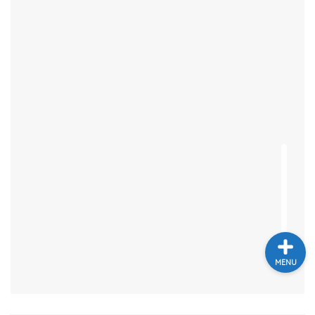
テレビ
ラジオ
メゾン・ド・ミュージック
～DA PUMP YORIの晴れ
ばれラジオ～
ライブ・イベント
MENU