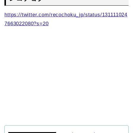
https://twitter.com/recochoku_jp/status/131111024
7663022080?s=20