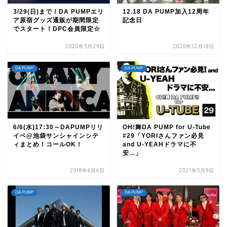
3/29(日)まで！DA PUMPエリ
12.18 DA PUMP加入12周年
ア原宿グッズ通販が期間限定
記念日
でスタート！DPC会員限定☆
2020年3月29日
2020年12月18日
DA PUMP
DA PUMP
6/6(水)17:30～DAPUMPリリ
OH!舞DA PUMP for U-Tube
イベ@池袋サンシャインシテ
#29「YORIさんファン必見
ィまとめ！コールOK！
and U-YEAHドラマに不
安...」
2018年6月6日
2021年5月9日
DA PUMP
DA PUMP