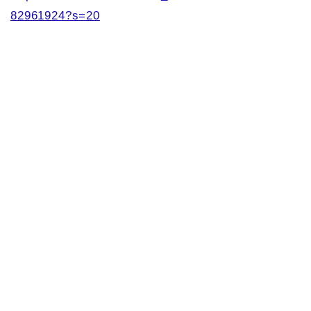
82961924?s=20