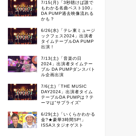
7/15(月)「3秒聴けば誰で
もわかる名曲ベスト100」
DA PUMP過去映像流れる
かも？
6/26(水)「テレ東ミュージ
ックフェス2024」出演者
タイムテーブルDA PUMP
出演！
7/13(土)「音楽の日
2024」出演者タイムテー
ブル DA PUMPダンスバト
ル企画出演
7/6(土)「THE MUSIC
DAY2024」出演者タイム
テーブルDA PUMPは？テ
ーマは”サプライズ”
6/29(土)「いくらかわかる
金?★豪華3時間SP!」
ISSAスタジオゲスト