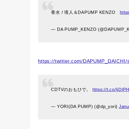
香水 / 瑛人＆DAPUMP KENZO
http
— DA PUMP_KENZO (@DAPUMP_
https://twitter.com/DAPUMP_DAICHI/
CDTVのおもひで。
https://t.co/IjDl
— YORI(DA PUMP) (@dp_yori)
Janu