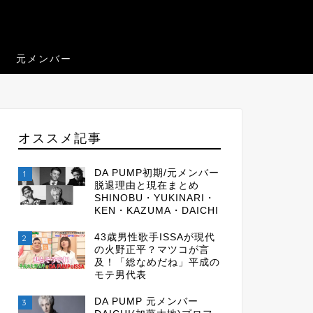
元メンバー
オススメ記事
DA PUMP初期/元メンバー
1
脱退理由と現在まとめ
SHINOBU・YUKINARI・
KEN・KAZUMA・DAICHI
43歳男性歌手ISSAが現代
2
の火野正平？マツコが言
及！「総なめだね」平成の
モテ男代表
DA PUMP 元メンバー
3