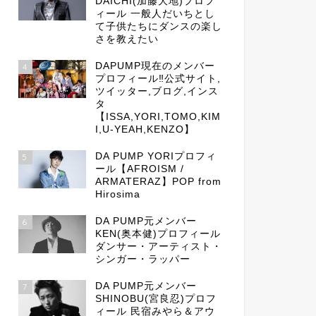
DAICHI(加藤大地)プロフ
ィール 一般人だいちとし
て子供たちにダンスの楽し
さを教えたい
DAPUMP現在のメンバー
4
プロフィール‼公式サイト,
ツイッター,ブログ,インス
タ
【ISSA,YORI,TOMO,KIM
I,U-YEAH,KENZO】
DA PUMP YORIプロフィ
5
ール【AFROISM /
ARMATERAZ】POP from
Hirosima
DA PUMP元メンバー
6
KEN(奥本健)プロフィール
ダンサー・アーティスト・
シンガー・ラッパー
DA PUMP元メンバー
7
SHINOBU(宮良忍)プロフ
ィール 民宿みやら＆アウ