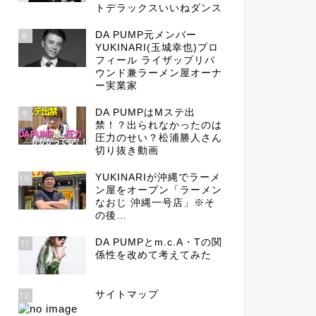
トデラックスいいねダンス
DA PUMP元メンバー
8
YUKINARI(玉城幸也)プロ
フィール ライザップリバ
ウンド兼ラーメン屋オーナ
ー実業家
DA PUMPはMステ出
9
禁！？出られなかったのは
圧力のせい？松浦勝人さん
切り抜き動画
YUKINARIが沖縄でラーメ
10
ン屋をオープン「ラーメン
なおじ 沖縄一号店」※そ
の後…
DA PUMPとm.c.A・Tの関
11
係性を改めて考えてみた
サイトマップ
12