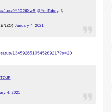
s://t.co/0Y2O2ifXwR
@YouTube
より
KENZO)
January 4, 2021
status/1345926510545289217?s=20
PHTOJF
ary 4, 2021