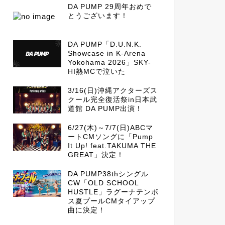
DA PUMP 29周年おめで
とうございます！
DA PUMP「D.U.N.K.
Showcase in K-Arena
Yokohama 2026」SKY-
HI熱MCで泣いた
3/16(日)沖縄アクターズス
クール完全復活祭in日本武
道館 DA PUMP出演！
6/27(木)～7/7(日)ABCマ
ートCMソングに「Pump
It Up! feat.TAKUMA THE
GREAT」決定！
DA PUMP38thシングル
CW「OLD SCHOOL
HUSTLE」ラグーナテンボ
ス夏プールCMタイアップ
曲に決定！