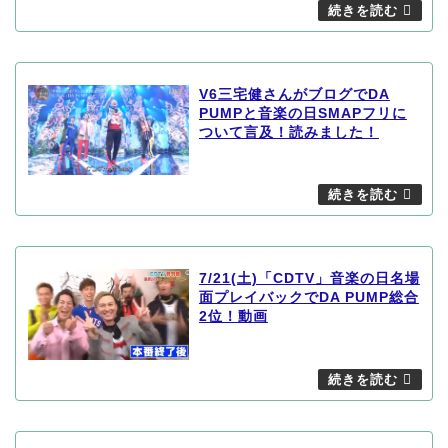
V6三宅健さんがブログでDA
PUMPと音楽の日SMAPフリに
ついて言及！読みました！
7/21(土)「CDTV」音楽の日名場
面プレイバックでDA PUMP総合
2位！動画