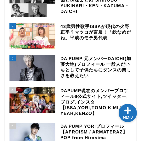
由と現在まとめ SHINOBU・
YUKINARI・KEN・KAZUMA・
テレビ
DAICHI
2
ラジオ
43歳男性歌手ISSAが現代の火野
正平？マツコが言及！「総なめだ
ね」平成のモテ男代表
メゾン・ド・ミュージック
～DA PUMP YORIの晴れ
ばれラジオ～
3
DA PUMP 元メンバーDAICHI(加
藤大地)プロフィール 一般人だい
ちとして子供たちにダンスの楽し
ライブ・イベント
さを教えたい
4
DAPUMP現在のメンバープロフ
ィール‼公式サイト,ツイッター,
ブログ,インスタ
【ISSA,YORI,TOMO,KIMI,U-
YEAH,KENZO】
MENU
5
DA PUMP YORIプロフィール
【AFROISM / ARMATERAZ】
POP from Hirosima