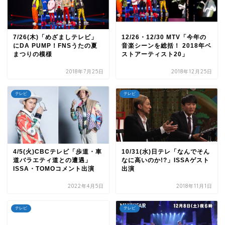
7/26(木)「めざましテレビ」
12/26・12/30 MTV「今年の
にDA PUMP！FNSうたの夏
音楽シーンを総括！ 2018年ベ
まつりの模様
ストアーティスト20」
2018年7月25日
2018年12月25日
テレビ
テレビ
4/5(火)CBCテレビ「歩道・車
10/31(水)日テレ「なんでそん
道バラエティ道との遭遇」
なに高いのか!?」ISSAゲスト
ISSA・TOMOコメント出演
出演
2022年4月5日
2018年11月1日
テレビ
テレビ