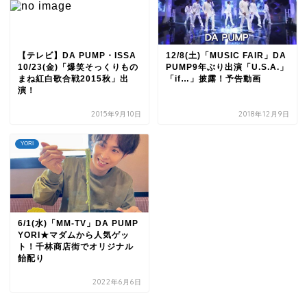
【テレビ】DA PUMP・ISSA
12/8(土)「MUSIC FAIR」DA
10/23(金)「爆笑そっくりもの
PUMP9年ぶり出演「U.S.A.」
まね紅白歌合戦2015秋」出
「if…」披露！予告動画
演！
2015年9月10日
2018年12月9日
YORI
6/1(水)「MM-TV」DA PUMP
YORI★マダムから人気ゲッ
ト！千林商店街でオリジナル
飴配り
2022年6月6日