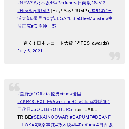
#NEWS
#乃木坂46
#Perfume
#日向坂46
#V６
#HeySayJUMP
(Hey! Say! JUMP)
#星野源
#三
浦大知
#優里
#ゆず
#LiSA
#LittleGleeMonster
#中
居正広
#安住紳一郎
— 輝く！日本レコード大賞 (@TBS_awards)
July 5, 2021
#星野源
#Official髭男dism
#優里
#AKB48
#EXILE
#AwesomeCityClub
#櫻坂46
#
三代目JSOULBROTHERS
from EXILE
TRIBE
#SEKAINOOWARI
#DAPUMP
#DEANF
UJIOKA
#東京事変
#乃木坂46
#Perfume
#日向坂