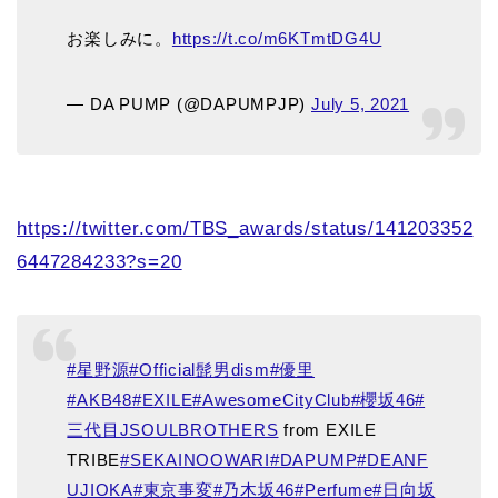
お楽しみに。
https://t.co/m6KTmtDG4U
— DA PUMP (@DAPUMPJP)
July 5, 2021
https://twitter.com/TBS_awards/status/141203352
6447284233?s=20
#星野源
#Official髭男dism
#優里
#AKB48
#EXILE
#AwesomeCityClub
#櫻坂46
#
三代目JSOULBROTHERS
from EXILE
TRIBE
#SEKAINOOWARI
#DAPUMP
#DEANF
UJIOKA
#東京事変
#乃木坂46
#Perfume
#日向坂