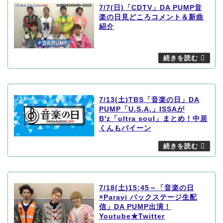
7/7(日)「CDTV」DA PUMP音
楽の日見どころコメント＆新曲
紹介
7/13(土)TBS「音楽の日」DA
PUMP「U.S.A.」ISSAが
B'z「ultra soul」まとめ！中居
くんもバイーン
7/18(土)15:45～「音楽の日
×Paravi バックステージ生配
信」DA PUMP出演！
Youtube★Twitter