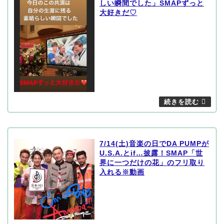
しい瞬間でした」SMAPずっと
大好きだ♡
7/14(土)音楽の日でDA PUMPが
U.S.A.とif…披露！SMAP「世
界に一つだけの花」のフリ取り
入れる※動画