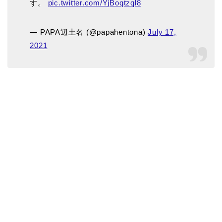
す。
pic.twitter.com/YjBoqtzql8
— PAPA辺土名 (@papahentona)
July 17,
2021