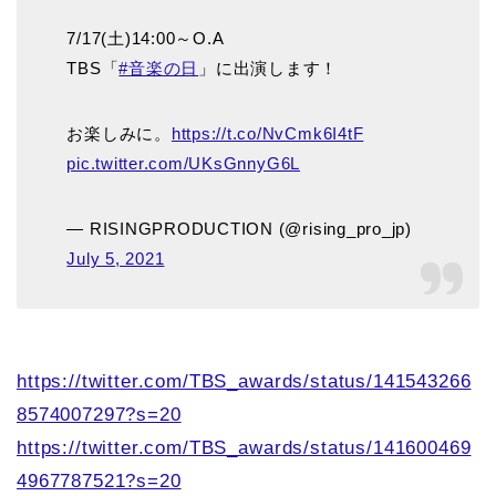
7/17(土)14:00～O.A
TBS「
#音楽の日
」に出演します！
お楽しみに。
https://t.co/NvCmk6I4tF
pic.twitter.com/UKsGnnyG6L
— RISINGPRODUCTION (@rising_pro_jp)
July 5, 2021
https://twitter.com/TBS_awards/status/141543266
8574007297?s=20
https://twitter.com/TBS_awards/status/141600469
4967787521?s=20