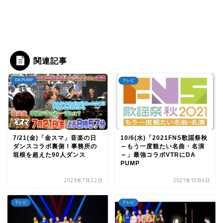
関連記事
DA PUMP
テレビ
7/21(金)「金スマ」音楽の日
10/6(水)「2021FNS歌謡祭秋
ダンスコラボ裏側！事務所の
～もう一度観たい名曲・名演
垣根を超えた90人ダンス
～」最強コラボVTRにDA
PUMP
2023年7月22日
2021年10月6日
テレビ
テレビ