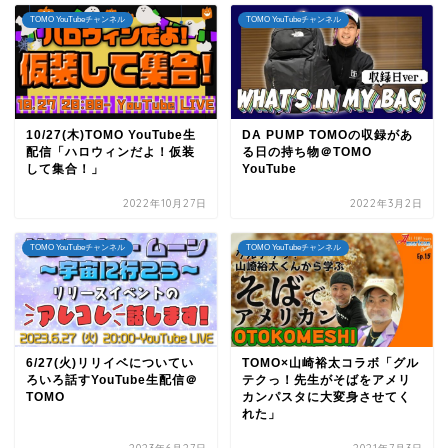
TOMO YouTubeチャンネル
TOMO YouTubeチャンネル
10/27(木)TOMO YouTube生
DA PUMP TOMOの収録があ
配信「ハロウィンだよ！仮装
る日の持ち物＠TOMO
して集合！」
YouTube
2022年10月27日
2022年3月2日
TOMO YouTubeチャンネル
TOMO YouTubeチャンネル
6/27(火)リリイベについてい
TOMO×山崎裕太コラボ「グル
ろいろ話すYouTube生配信＠
テクっ！先生がそばをアメリ
TOMO
カンパスタに大変身させてく
れた」