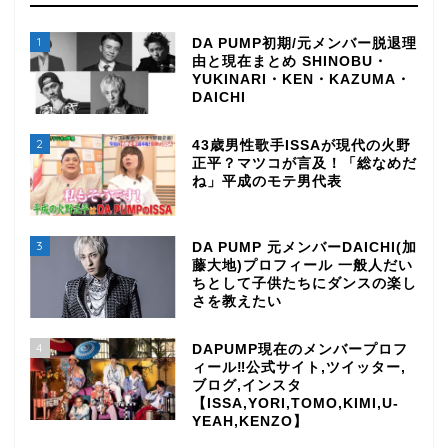
1
DA PUMP初期/元メンバー脱退理
由と現在まとめ SHINOBU・
YUKINARI・KEN・KAZUMA・
DAICHI
2
43歳男性歌手ISSAが現代の火野
正平？マツコが言及！「総なめだ
ね」平成のモテ男代表
3
DA PUMP 元メンバーDAICHI(加
藤大地)プロフィール 一般人だい
ちとして子供たちにダンスの楽し
さを教えたい
4
DAPUMP現在のメンバープロフ
ィール‼公式サイト,ツイッター,
ブログ,インスタ
【ISSA,YORI,TOMO,KIMI,U-
YEAH,KENZO】