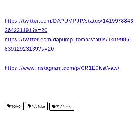
https://twitter.com/DAPUMPJP/status/1419978843
264221191?s=20
https://twitter.com/dapump_tomo/status/14199861
83912923139?s=20
https://www.instagram.com/p/CR1E0KstVaw/
TOMO
YouTube
アメちゃん