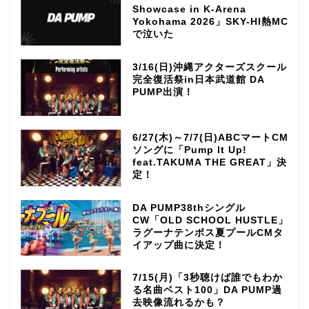
Showcase in K-Arena
Yokohama 2026」SKY-HI熱MC
で泣いた
3/16(日)沖縄アクターズスクール
完全復活祭in日本武道館 DA
PUMP出演！
6/27(木)～7/7(日)ABCマートCM
ソングに「Pump It Up!
feat.TAKUMA THE GREAT」決
定！
DA PUMP38thシングル
CW「OLD SCHOOL HUSTLE」
ラグーナテンボス夏プールCMタ
イアップ曲に決定！
7/15(月)「3秒聴けば誰でもわか
る名曲ベスト100」DA PUMP過
去映像流れるかも？