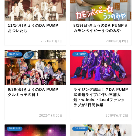
11/1(月)きょうのDA PUMP
8/19(日)きょうのDA PUMP #
おついたち
カモンベイビーうつのみや
2021年11月1日
2018年8月19日
DA PUMP
DA PUMP
9/30(金)きょうのDA PUMP
ライジング総出！？DA PUMP
クルミっ子の日！
武道館ライブに伴い三浦大
知・w-inds.・Leadファンク
ラブが2日間休業
2022年9月30日
2019年6月12日
DA PUMP
DA PUMP