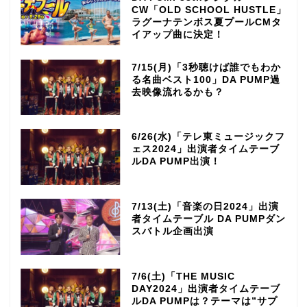
CW「OLD SCHOOL HUSTLE」
ラグーナテンボス夏プールCMタ
イアップ曲に決定！
7/15(月)「3秒聴けば誰でもわか
る名曲ベスト100」DA PUMP過
去映像流れるかも？
6/26(水)「テレ東ミュージックフ
ェス2024」出演者タイムテーブ
ルDA PUMP出演！
7/13(土)「音楽の日2024」出演
者タイムテーブル DA PUMPダン
スバトル企画出演
7/6(土)「THE MUSIC
DAY2024」出演者タイムテーブ
ルDA PUMPは？テーマは”サプ