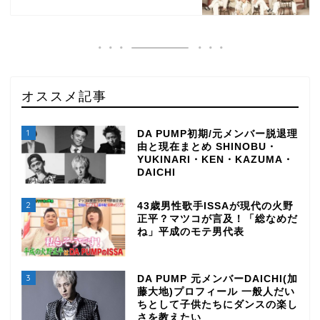
オススメ記事
1
DA PUMP初期/元メンバー脱退理
由と現在まとめ SHINOBU・
YUKINARI・KEN・KAZUMA・
DAICHI
2
43歳男性歌手ISSAが現代の火野
正平？マツコが言及！「総なめだ
ね」平成のモテ男代表
3
DA PUMP 元メンバーDAICHI(加
藤大地)プロフィール 一般人だい
ちとして子供たちにダンスの楽し
さを教えたい