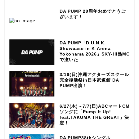
DA PUMP 29周年おめでとうご
ざいます！
DA PUMP「D.U.N.K.
Showcase in K-Arena
Yokohama 2026」SKY-HI熱MC
で泣いた
3/16(日)沖縄アクターズスクール
完全復活祭in日本武道館 DA
PUMP出演！
6/27(木)～7/7(日)ABCマートCM
ソングに「Pump It Up!
feat.TAKUMA THE GREAT」決
定！
DA PUMP38thシングル