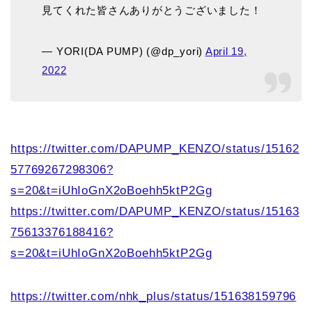
見てくれた皆さんありがとうございました！
— YORI(DA PUMP) (@dp_yori)
April 19,
2022
https://twitter.com/DAPUMP_KENZO/status/15162
57769267298306?
s=20&t=iUhIoGnX2oBoehh5ktP2Gg
https://twitter.com/DAPUMP_KENZO/status/15163
75613376188416?
s=20&t=iUhIoGnX2oBoehh5ktP2Gg
https://twitter.com/nhk_plus/status/151638159796