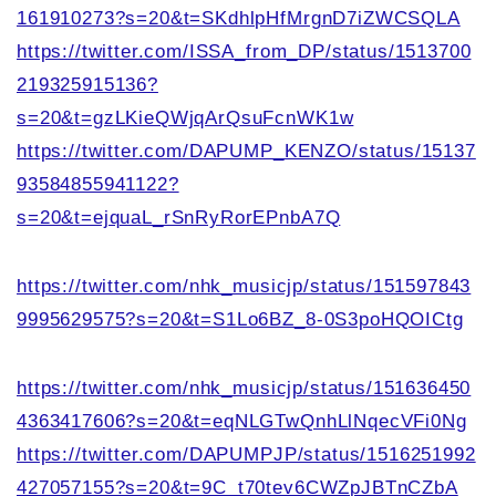
161910273?s=20&t=SKdhlpHfMrgnD7iZWCSQLA
https://twitter.com/ISSA_from_DP/status/1513700
219325915136?
s=20&t=gzLKieQWjqArQsuFcnWK1w
https://twitter.com/DAPUMP_KENZO/status/15137
93584855941122?
s=20&t=ejquaL_rSnRyRorEPnbA7Q
https://twitter.com/nhk_musicjp/status/151597843
9995629575?s=20&t=S1Lo6BZ_8-0S3poHQOICtg
https://twitter.com/nhk_musicjp/status/151636450
4363417606?s=20&t=eqNLGTwQnhLlNqecVFi0Ng
https://twitter.com/DAPUMPJP/status/1516251992
427057155?s=20&t=9C_t70tev6CWZpJBTnCZbA