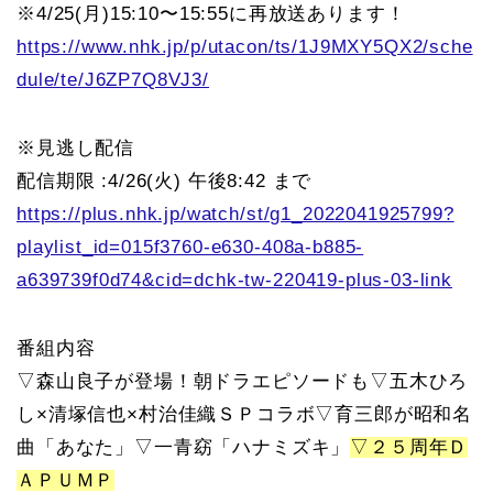
※4/25(月)15:10〜15:55に再放送あります！
https://www.nhk.jp/p/utacon/ts/1J9MXY5QX2/sche
dule/te/J6ZP7Q8VJ3/
※見逃し配信
配信期限 :4/26(火) 午後8:42 まで
https://plus.nhk.jp/watch/st/g1_2022041925799?
playlist_id=015f3760-e630-408a-b885-
a639739f0d74&cid=dchk-tw-220419-plus-03-link
番組内容
▽森山良子が登場！朝ドラエピソードも▽五木ひろ
し×清塚信也×村治佳織ＳＰコラボ▽育三郎が昭和名
曲「あなた」▽一青窈「ハナミズキ」
▽２５周年Ｄ
ＡＰＵＭＰ