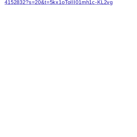
4152832?s=20&t=5kx1oToIlI01mh1c-KL2vg