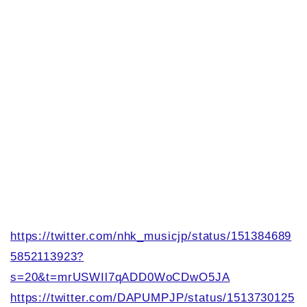
https://twitter.com/nhk_musicjp/status/151384689
5852113923?
s=20&t=mrUSWIl7qADD0WoCDwO5JA
https://twitter.com/DAPUMPJP/status/1513730125