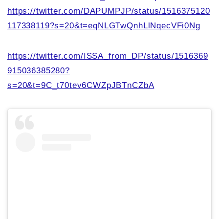
https://twitter.com/DAPUMPJP/status/1516375120
117338119?s=20&t=eqNLGTwQnhLlNqecVFi0Ng
https://twitter.com/ISSA_from_DP/status/1516369
915036385280?
s=20&t=9C_t70tev6CWZpJBTnCZbA