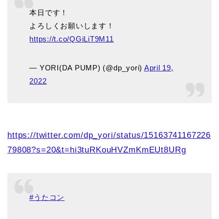
本日です！
よろしくお願いします！
https://t.co/QGiLiT9M11
— YORI(DA PUMP) (@dp_yori)
April 19,
2022
https://twitter.com/dp_yori/status/15163741167226
79808?s=20&t=hi3tuRKouHVZmKmEUt8URg
#うたコン