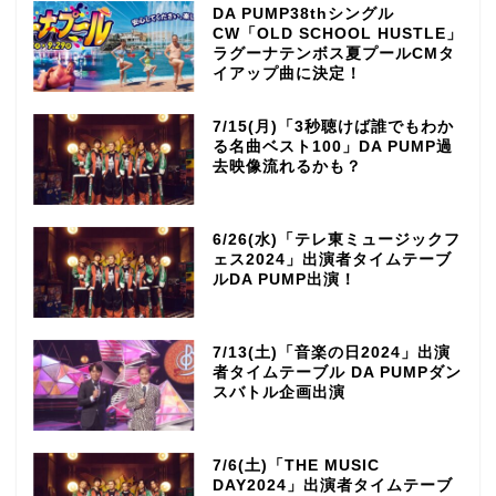
DA PUMP38thシングル
CW「OLD SCHOOL HUSTLE」
ラグーナテンボス夏プールCMタ
イアップ曲に決定！
7/15(月)「3秒聴けば誰でもわか
る名曲ベスト100」DA PUMP過
去映像流れるかも？
6/26(水)「テレ東ミュージックフ
ェス2024」出演者タイムテーブ
ルDA PUMP出演！
7/13(土)「音楽の日2024」出演
者タイムテーブル DA PUMPダン
スバトル企画出演
7/6(土)「THE MUSIC
DAY2024」出演者タイムテーブ