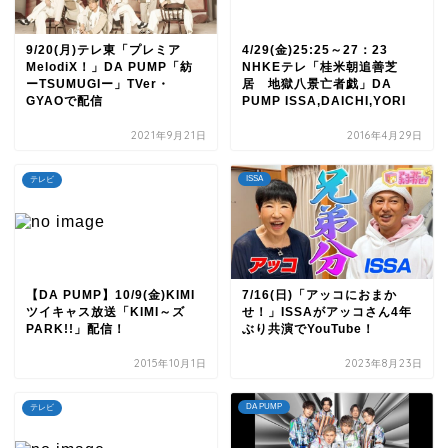
9/20(月)テレ東「プレミア
4/29(金)25:25～27：23
MelodiX！」DA PUMP「紡
NHKEテレ「桂米朝追善芝
ーTSUMUGIー」TVer・
居 地獄八景亡者戯」DA
GYAOで配信
PUMP ISSA,DAICHI,YORI
2021年9月21日
2016年4月29日
ISSA
テレビ
【DA PUMP】10/9(金)KIMI
7/16(日)「アッコにおまか
ツイキャス放送「KIMI～ズ
せ！」ISSAがアッコさん4年
PARK!!」配信！
ぶり共演でYouTube！
2015年10月1日
2023年8月23日
DA PUMP
テレビ