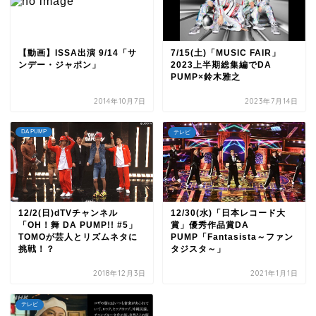
【動画】ISSA出演 9/14「サ
7/15(土)「MUSIC FAIR」
ンデー・ジャポン」
2023上半期総集編でDA
PUMP×鈴木雅之
2014年10月7日
2023年7月14日
DA PUMP
テレビ
12/2(日)dTVチャンネル
12/30(水)「日本レコード大
「OH！舞 DA PUMP!! #5」
賞」優秀作品賞DA
TOMOが芸人とリズムネタに
PUMP「Fantasista～ファン
挑戦！？
タジスタ～」
2018年12月3日
2021年1月1日
テレビ