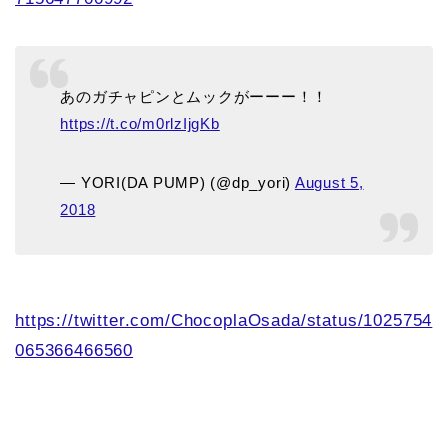
あのガチャピンとムックがーーー！！
https://t.co/m0rlzIjgKb
— YORI(DA PUMP) (@dp_yori)
August 5,
2018
https://twitter.com/ChocoplaOsada/status/1025754
065366466560