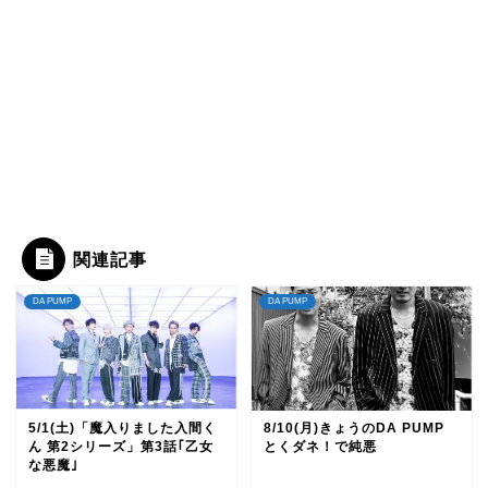
関連記事
DA PUMP
DA PUMP
5/1(土)「魔入りました入間く
8/10(月)きょうのDA PUMP
ん 第2シリーズ」第3話｢乙女
とくダネ！で純悪
な悪魔｣