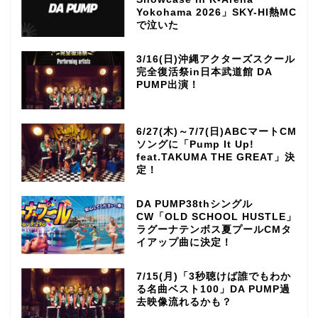
Yokohama 2026」SKY-HI熱MC
で泣いた
3/16(日)沖縄アクターズスクール
完全復活祭in日本武道館 DA
PUMP出演！
6/27(木)～7/7(日)ABCマートCM
ソングに「Pump It Up!
feat.TAKUMA THE GREAT」決
定！
DA PUMP38thシングル
CW「OLD SCHOOL HUSTLE」
ラグーナテンボス夏プールCMタ
イアップ曲に決定！
7/15(月)「3秒聴けば誰でもわか
る名曲ベスト100」DA PUMP過
去映像流れるかも？