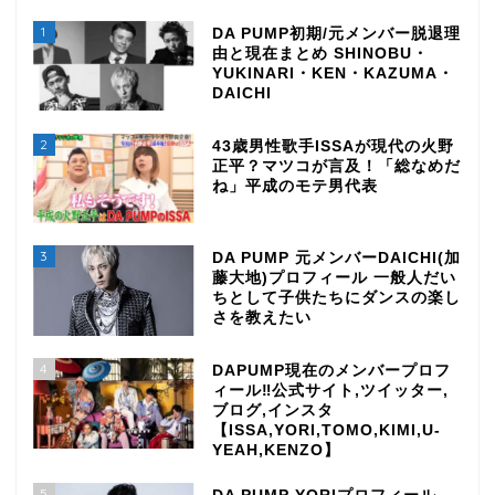
1
DA PUMP初期/元メンバー脱退理
由と現在まとめ SHINOBU・
YUKINARI・KEN・KAZUMA・
DAICHI
2
43歳男性歌手ISSAが現代の火野
正平？マツコが言及！「総なめだ
ね」平成のモテ男代表
3
DA PUMP 元メンバーDAICHI(加
藤大地)プロフィール 一般人だい
ちとして子供たちにダンスの楽し
さを教えたい
4
DAPUMP現在のメンバープロフ
ィール‼公式サイト,ツイッター,
ブログ,インスタ
【ISSA,YORI,TOMO,KIMI,U-
YEAH,KENZO】
5