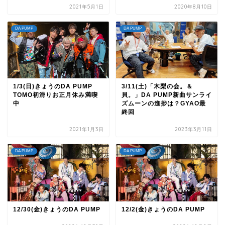
2021年5月1日
2020年8月10日
DA PUMP
DA PUMP
1/3(日)きょうのDA PUMP
3/11(土)「木梨の会。＆
TOMO初滑りお正月休み満喫
貝。」DA PUMP新曲サンライ
中
ズムーンの進捗は？GYAO最
終回
2021年1月3日
2023年3月11日
DA PUMP
DA PUMP
12/30(金)きょうのDA PUMP
12/2(金)きょうのDA PUMP