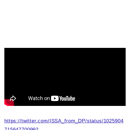
https://twitter.com/ISSA_from_DP/status/1025904
715647700992