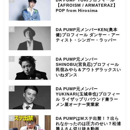
DA PUMP YORIプロフィール
【AFROISM / ARMATERAZ】
POP from Hirosima
6
DA PUMP元メンバーKEN(奥本
健)プロフィール ダンサー・アー
ティスト・シンガー・ラッパー
7
DA PUMP元メンバー
SHINOBU(宮良忍)プロフィール
民宿みやら＆アウトデラックスい
いねダンス
8
DA PUMP元メンバー
YUKINARI(玉城幸也)プロフィー
ル ライザップリバウンド兼ラー
メン屋オーナー実業家
9
DA PUMPはMステ出禁！？出ら
れなかったのは圧力のせい？松浦
勝人さん切り抜き動画