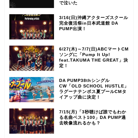
で泣いた
3/16(日)沖縄アクターズスクール
完全復活祭in日本武道館 DA
PUMP出演！
6/27(木)～7/7(日)ABCマートCM
ソングに「Pump It Up!
feat.TAKUMA THE GREAT」決
定！
DA PUMP38thシングル
CW「OLD SCHOOL HUSTLE」
ラグーナテンボス夏プールCMタ
イアップ曲に決定！
7/15(月)「3秒聴けば誰でもわか
る名曲ベスト100」DA PUMP過
去映像流れるかも？