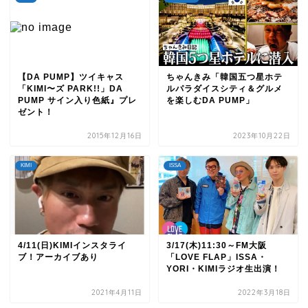
【DA PUMP】ツイキャス
ちゃんきみ「韓国五つ星ホテ
「KIMI〜ズ PARK!!」DA
ルパラダイスシティ＆グルメ
PUMP サイン入り色紙』プレ
を楽しむDA PUMP」
ゼント！
2015年12月16日
2023年10月22日
KIMI
ISSA
4/11(日)KIMIインスタライ
3/17(木)11:30～FM大阪
ブ！アーカイブあり
「LOVE FLAP」ISSA・
YORI・KIMIラジオ生出演！
2021年4月11日
2022年3月18日