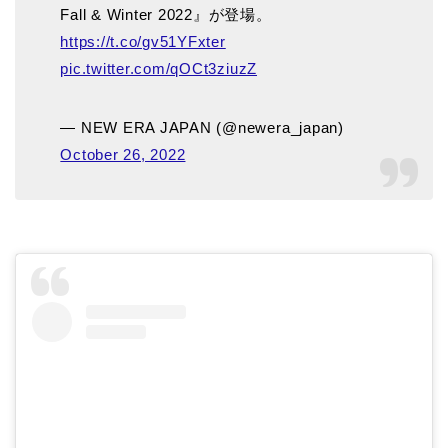
Fall & Winter 2022』が登場。
https://t.co/gv51YFxter
pic.twitter.com/qOCt3ziuzZ
— NEW ERA JAPAN (@newera_japan)
October 26, 2022