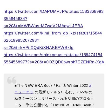
https://twitter.com/DAPUMPJP/status/1583368993
355845634?
s=20&t=MWBWustMZwoV2MAqwLJEBA
https://twitter.com/kimi_from_dp_kz/status/15844
62619985207298?
s=20&t=kVPiiXQdKiXNAKEAVrBklg
https://twitter.com/shinkomusic/status/158474154
5554558977?s=20&t=0OZQD0pwrph7EZENRn-XgA
■The NEW ERA Book / Fall & Winter 2022
#
ニューエラ
の最新モデルを中心に、2022年の
秋冬シーズンにリリースされる話題のプロダク
トを一挙に公開する『The NEW ERA® Book /