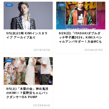
KIMI
KIMI
5/5(水)21時 KIMIインスタラ
9/29(日)「ITADAKIダブルダ
イブ アーカイブあり
ッチ甲子園2024」KIMIスペシ
ャルアンバサダー！大会MCも
2021年5月5日
2024年6月19日
KIMI
8/5(土)「木梨の会」神出鬼没
のKIMI！？荻野目ちゃんバッ
クダンサーDA PUMP
2023年8月6日