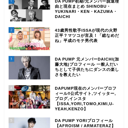
1
DA PUMP初期/元メンバー脱退理
由と現在まとめ SHINOBU・
YUKINARI・KEN・KAZUMA・
DAICHI
2
43歳男性歌手ISSAが現代の火野
正平？マツコが言及！「総なめだ
ね」平成のモテ男代表
3
DA PUMP 元メンバーDAICHI(加
藤大地)プロフィール 一般人だい
ちとして子供たちにダンスの楽し
さを教えたい
4
DAPUMP現在のメンバープロフ
ィール‼公式サイト,ツイッター,
ブログ,インスタ
【ISSA,YORI,TOMO,KIMI,U-
YEAH,KENZO】
5
DA PUMP YORIプロフィール
【AFROISM / ARMATERAZ】