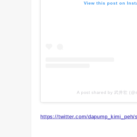
View this post on Ins
A post shared by 武井壮 (@s
https://twitter.com/dapump_kimi_peh