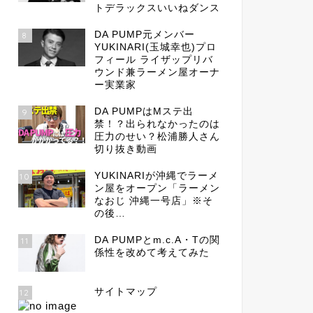
トデラックスいいねダンス
DA PUMP元メンバー
8
YUKINARI(玉城幸也)プロ
フィール ライザップリバ
ウンド兼ラーメン屋オーナ
ー実業家
DA PUMPはMステ出
9
禁！？出られなかったのは
圧力のせい？松浦勝人さん
切り抜き動画
YUKINARIが沖縄でラーメ
10
ン屋をオープン「ラーメン
なおじ 沖縄一号店」※そ
の後…
DA PUMPとm.c.A・Tの関
11
係性を改めて考えてみた
サイトマップ
12