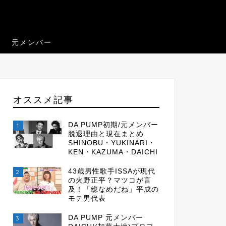
元メンバー
オススメ記事
DA PUMP初期/元メンバー
1
脱退理由と現在まとめ
SHINOBU・YUKINARI・
KEN・KAZUMA・DAICHI
43歳男性歌手ISSAが現代
2
の火野正平？マツコが言
及！「総なめだね」平成の
モテ男代表
DA PUMP 元メンバー
3