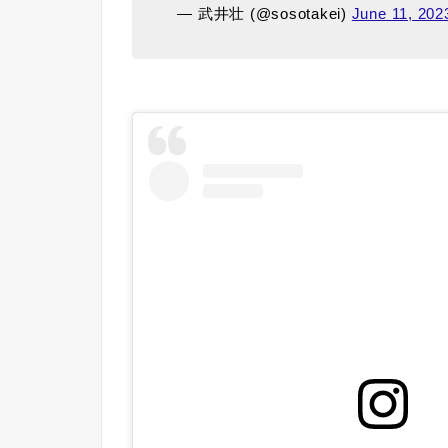
— 武井壮 (@sosotakei)
June 11, 202