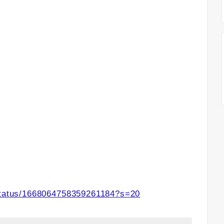
/status/1668064758359261184?s=20