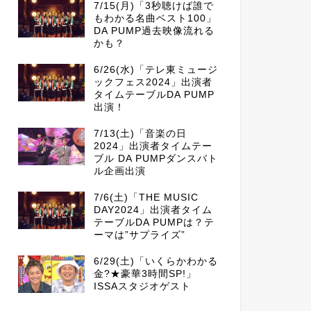
7/15(月)「3秒聴けば誰で
もわかる名曲ベスト100」
DA PUMP過去映像流れる
かも？
6/26(水)「テレ東ミュージ
ックフェス2024」出演者
タイムテーブルDA PUMP
出演！
7/13(土)「音楽の日
2024」出演者タイムテー
ブル DA PUMPダンスバト
ル企画出演
7/6(土)「THE MUSIC
DAY2024」出演者タイム
テーブルDA PUMPは？テ
ーマは”サプライズ”
6/29(土)「いくらかわかる
金?★豪華3時間SP!」
ISSAスタジオゲスト