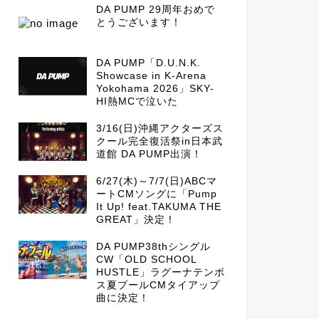
DA PUMP 29周年おめで
とうございます！
DA PUMP「D.U.N.K.
Showcase in K-Arena
Yokohama 2026」SKY-
HI熱MCで泣いた
3/16(日)沖縄アクターズス
クール完全復活祭in日本武
道館 DA PUMP出演！
6/27(木)～7/7(日)ABCマ
ートCMソングに「Pump
It Up! feat.TAKUMA THE
GREAT」決定！
DA PUMP38thシングル
CW「OLD SCHOOL
HUSTLE」ラグーナテンボ
ス夏プールCMタイアップ
曲に決定！