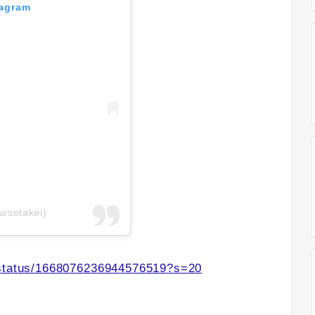
tagram
osotakei)
/status/1668076236944576519?s=20