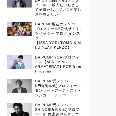
DAICHI(加藤大地)プロフ
ィール 一般人だいちとし
て子供たちにダンスの楽し
さを教えたい
DAPUMP現在のメンバー
4
プロフィール‼公式サイト,
ツイッター,ブログ,インス
タ
【ISSA,YORI,TOMO,KIM
I,U-YEAH,KENZO】
DA PUMP YORIプロフィ
5
ール【AFROISM /
ARMATERAZ】POP from
Hirosima
DA PUMP元メンバー
6
KEN(奥本健)プロフィール
ダンサー・アーティスト・
シンガー・ラッパー
DA PUMP元メンバー
7
SHINOBU(宮良忍)プロフ
ィール 民宿みやら＆アウ