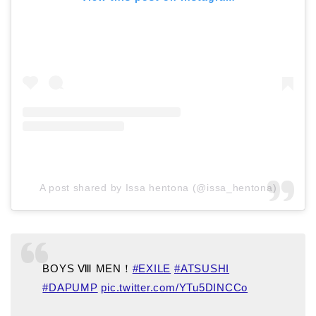
A post shared by Issa hentona (@issa_hentona)
BOYS Ⅷ MEN！
#EXILE
#ATSUSHI
#DAPUMP
pic.twitter.com/YTu5DINCCo