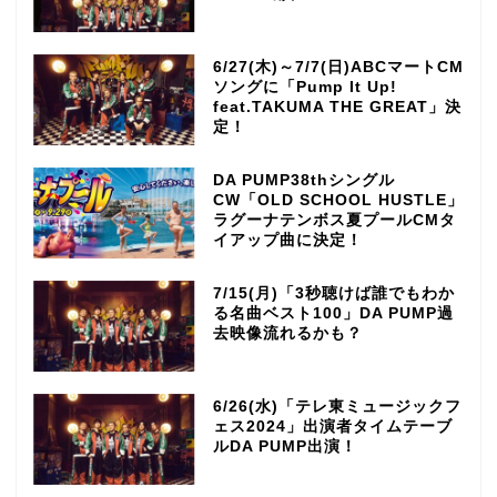
6/27(木)～7/7(日)ABCマートCM
ソングに「Pump It Up!
feat.TAKUMA THE GREAT」決
定！
DA PUMP38thシングル
CW「OLD SCHOOL HUSTLE」
ラグーナテンボス夏プールCMタ
イアップ曲に決定！
7/15(月)「3秒聴けば誰でもわか
る名曲ベスト100」DA PUMP過
去映像流れるかも？
6/26(水)「テレ東ミュージックフ
ェス2024」出演者タイムテーブ
ルDA PUMP出演！