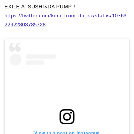
EXILE ATSUSHI×DA PUMP！
https://twitter.com/kimi_from_dp_kz/status/10763
22922803785728
View this post on Instagram