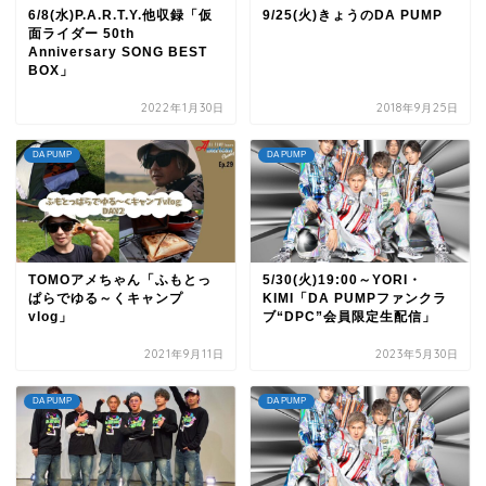
6/8(水)P.A.R.T.Y.他収録「仮
9/25(火)きょうのDA PUMP
面ライダー 50th
Anniversary SONG BEST
BOX」
2022年1月30日
2018年9月25日
DA PUMP
DA PUMP
TOMOアメちゃん「ふもとっ
5/30(火)19:00～YORI・
ぱらでゆる～くキャンプ
KIMI「DA PUMPファンクラ
vlog」
ブ“DPC”会員限定生配信」
2021年9月11日
2023年5月30日
DA PUMP
DA PUMP