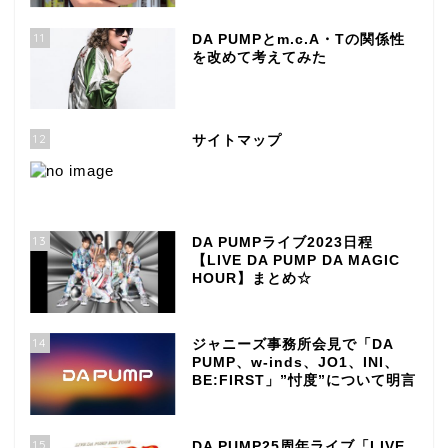
11
DA PUMPとm.c.A・Tの関係性
を改めて考えてみた
12
サイトマップ
13
DA PUMPライブ2023日程
【LIVE DA PUMP DA MAGIC
HOUR】まとめ☆
14
ジャニーズ事務所会見で「DA
PUMP、w-inds、JO1、INI、
BE:FIRST」”忖度”について明言
15
DA PUMP25周年ライブ「LIVE