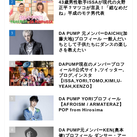
2
43歳男性歌手ISSAが現代の火野
正平？マツコが言及！「総なめだ
ね」平成のモテ男代表
3
DA PUMP 元メンバーDAICHI(加
藤大地)プロフィール 一般人だい
ちとして子供たちにダンスの楽し
さを教えたい
4
DAPUMP現在のメンバープロフ
ィール‼公式サイト,ツイッター,
ブログ,インスタ
【ISSA,YORI,TOMO,KIMI,U-
YEAH,KENZO】
5
DA PUMP YORIプロフィール
【AFROISM / ARMATERAZ】
POP from Hirosima
6
DA PUMP元メンバーKEN(奥本
健)プロフィール ダンサー・アー