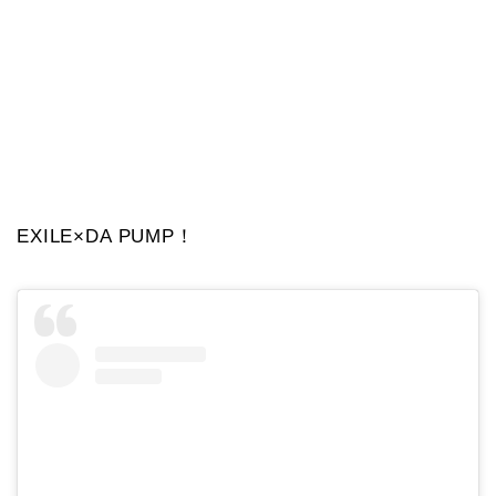
EXILE×DA PUMP！