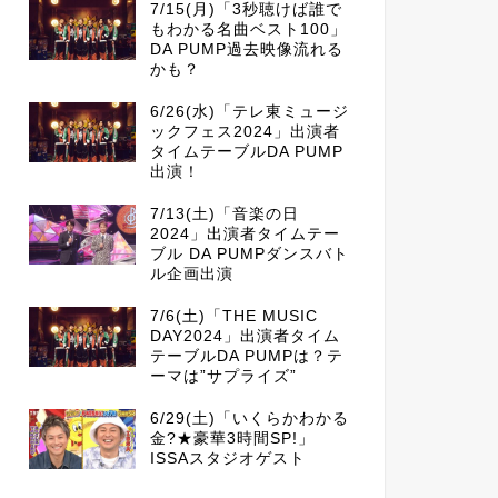
7/15(月)「3秒聴けば誰で
もわかる名曲ベスト100」
DA PUMP過去映像流れる
かも？
6/26(水)「テレ東ミュージ
ックフェス2024」出演者
タイムテーブルDA PUMP
出演！
7/13(土)「音楽の日
2024」出演者タイムテー
ブル DA PUMPダンスバト
ル企画出演
7/6(土)「THE MUSIC
DAY2024」出演者タイム
テーブルDA PUMPは？テ
ーマは”サプライズ”
6/29(土)「いくらかわかる
金?★豪華3時間SP!」
ISSAスタジオゲスト