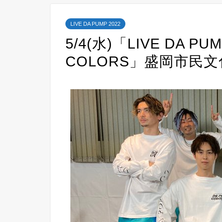
LIVE DA PUMP 2022
5/4(水)「LIVE DA PUM
COLORS」盛岡市⺠