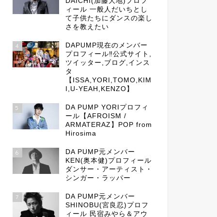
DAICHI(加藤大地)プロフ
ィール 一般人だいちとし
て子供たちにダンスの楽し
さを教えたい
DAPUMP現在のメンバー
4
プロフィール‼公式サイト,
ツイッター,ブログ,インス
タ
【ISSA,YORI,TOMO,KIM
I,U-YEAH,KENZO】
DA PUMP YORIプロフィ
5
ール【AFROISM /
ARMATERAZ】POP from
Hirosima
DA PUMP元メンバー
6
KEN(奥本健)プロフィール
ダンサー・アーティスト・
シンガー・ラッパー
DA PUMP元メンバー
7
SHINOBU(宮良忍)プロフ
ィール 民宿みやら＆アウ