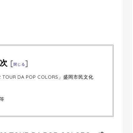
次
[
]
閉じる
022 TOUR DA POP COLORS」盛岡市⺠⽂化
等