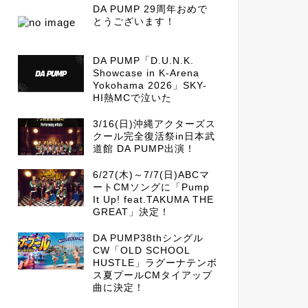
DA PUMP 29周年おめで
とうございます！
DA PUMP「D.U.N.K.
Showcase in K-Arena
Yokohama 2026」SKY-
HI熱MCで泣いた
3/16(日)沖縄アクターズス
クール完全復活祭in日本武
道館 DA PUMP出演！
6/27(木)～7/7(日)ABCマ
ートCMソングに「Pump
It Up! feat.TAKUMA THE
GREAT」決定！
DA PUMP38thシングル
CW「OLD SCHOOL
HUSTLE」ラグーナテンボ
ス夏プールCMタイアップ
曲に決定！