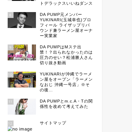
トデラックスいいねダンス
DA PUMP元メンバー
8
YUKINARI(玉城幸也)プロ
フィール ライザップリバ
ウンド兼ラーメン屋オーナ
ー実業家
DA PUMPはMステ出
9
禁！？出られなかったのは
圧力のせい？松浦勝人さん
切り抜き動画
YUKINARIが沖縄でラーメ
10
ン屋をオープン「ラーメン
なおじ 沖縄一号店」※そ
の後…
DA PUMPとm.c.A・Tの関
11
係性を改めて考えてみた
サイトマップ
12