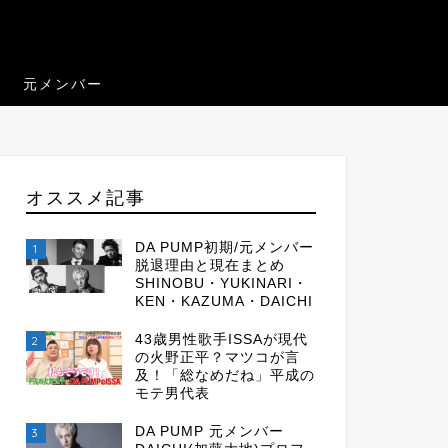
元メンバー
オススメ記事
DA PUMP初期/元メンバー
1
脱退理由と現在まとめ
SHINOBU・YUKINARI・
KEN・KAZUMA・DAICHI
43歳男性歌手ISSAが現代
2
の火野正平？マツコが言
及！「総なめだね」平成の
モテ男代表
DA PUMP 元メンバー
3