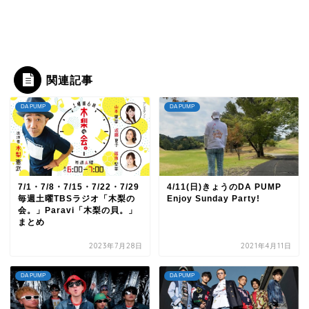
関連記事
DA PUMP
DA PUMP
7/1・7/8・7/15・7/22・7/29
4/11(日)きょうのDA PUMP
毎週土曜TBSラジオ「木梨の
Enjoy Sunday Party!
会。」Paravi「木梨の貝。」
まとめ
2023年7月28日
2021年4月11日
DA PUMP
DA PUMP