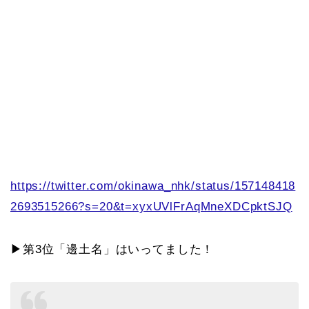
https://twitter.com/okinawa_nhk/status/157148418
2693515266?s=20&t=xyxUVlFrAqMneXDCpktSJQ
▶第3位「邊土名」はいってました！