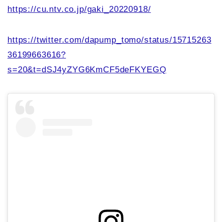
https://cu.ntv.co.jp/gaki_20220918/
https://twitter.com/dapump_tomo/status/15715263
36199663616?
s=20&t=dSJ4yZYG6KmCF5deFKYEGQ