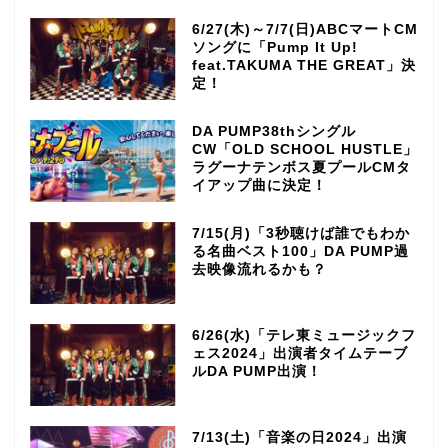
6/27(木)～7/7(日)ABCマートCM
ソングに「Pump It Up!
feat.TAKUMA THE GREAT」決
定！
DA PUMP38thシングル
CW「OLD SCHOOL HUSTLE」
ラグーナテンボス夏プールCMタ
イアップ曲に決定！
7/15(月)「3秒聴けば誰でもわか
る名曲ベスト100」DA PUMP過
去映像流れるかも？
6/26(水)「テレ東ミュージックフ
ェス2024」出演者タイムテーブ
ルDA PUMP出演！
7/13(土)「音楽の日2024」出演