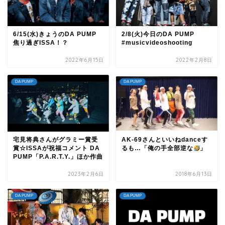
6/15(水)きょうのDA PUMP
2/8(火)今日のDA PUMP
焦り過ぎISSA！？
#musicvideoshooting
2022年6月15日
2022年2月8日
DA PUMP
DA PUMP
宅見将典さんがグラミー賞受
AK-69さんといいねdanceす
賞☆ISSAが祝福コメント DA
るも…「俺の手全部逆な
」
PUMP「P.A.R.T.Y.」ほか作曲
2023年2月6日
2018年6月13日
DA PUMP
DA PUMP